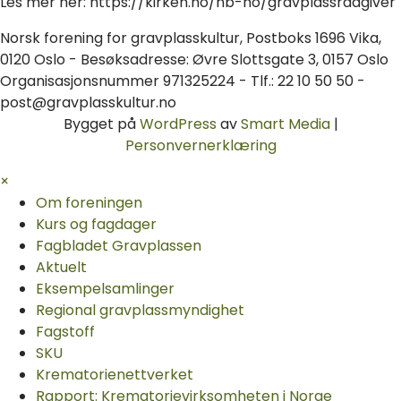
Les mer her: https://kirken.no/nb-no/gravplassradgiver
Norsk forening for gravplasskultur, Postboks 1696 Vika,
0120 Oslo - Besøksadresse: Øvre Slottsgate 3, 0157 Oslo
Organisasjonsnummer 971325224 - Tlf.: 22 10 50 50 -
post@gravplasskultur.no
Bygget på
WordPress
av
Smart Media
|
Personvernerklæring
×
Om foreningen
Kurs og fagdager
Fagbladet Gravplassen
Aktuelt
Eksempelsamlinger
Regional gravplassmyndighet
Fagstoff
SKU
Krematorie­nettverket
Rapport: Krematorievirksomheten i Norge