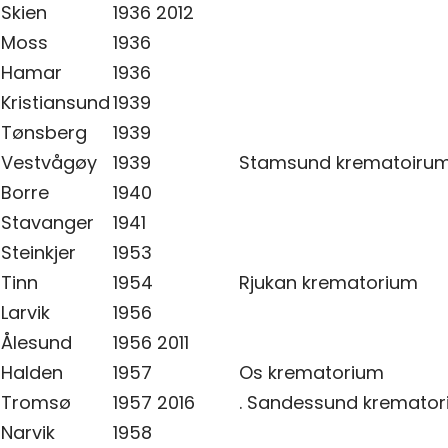
Skien
1936 2012
Moss
1936
Hamar
1936
Kristiansund
1939
Tønsberg
1939
Vestvågøy
1939
Stamsund krematoiru
Borre
1940
Stavanger
1941
Steinkjer
1953
Tinn
1954
Rjukan krematorium
Larvik
1956
Ålesund
1956 2011
Halden
1957
Os krematorium
Tromsø
1957 2016
. Sandessund kremato
Narvik
1958