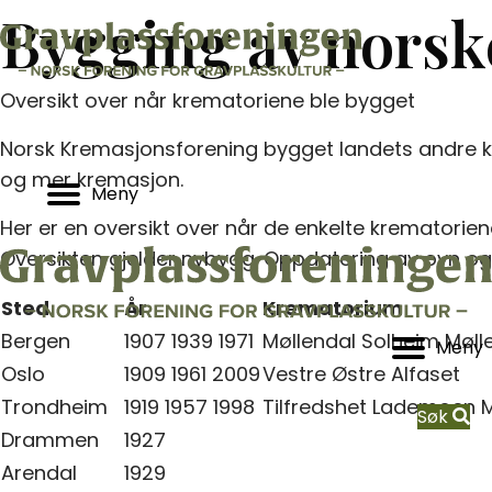
Bygging av norsk
Oversikt over når krematoriene ble bygget
Norsk Kremasjonsforening bygget landets andre kre
og mer kremasjon.
Meny
Her er en oversikt over når de enkelte krematorien
Oversikten gjelder nybygg. Oppdatering av ovn og te
Sted
År
Krematorium
Bergen
1907 1939 1971
Møllendal Solheim Møll
Meny
Oslo
1909 1961 2009
Vestre Østre Alfaset
Trondheim
1919 1957 1998
Tilfredshet Lademoen 
Søk
Drammen
1927
Arendal
1929