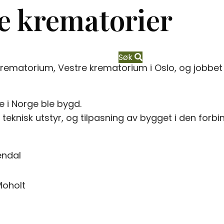
e krematorier
Søk
matorium, Vestre krematorium i Oslo, og jobbet i t
e i Norge ble bygd.
knisk utstyr, og tilpasning av bygget i den forbind
endal
Moholt